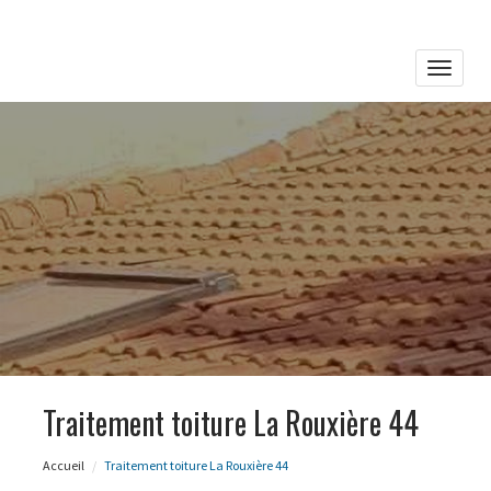
Toggle
naviga
Traitement toiture La Rouxière 44
Accueil
Traitement toiture La Rouxière 44