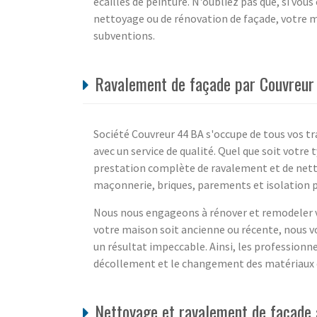
écailles de peinture. N'oubliez pas que, si vou
nettoyage ou de rénovation de façade, votre m
subventions.
Ravalement de façade par Couvreur 
Société Couvreur 44 BA s'occupe de tous vos t
avec un service de qualité. Quel que soit votr
prestation complète de ravalement et de net
maçonnerie, briques, parements et isolation pa
Nous nous engageons à rénover et remodeler vo
votre maison soit ancienne ou récente, nous v
un résultat impeccable. Ainsi, les professionne
décollement et le changement des matériaux dé
Nettoyage et ravalement de façade à