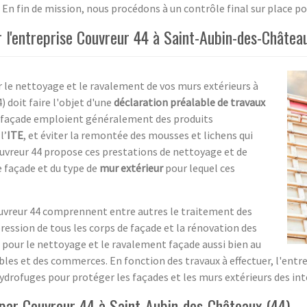
n fin de mission, nous procédons à un contrôle final sur place pour
l'entreprise Couvreur 44 à Saint-Aubin-des-Château
r le nettoyage et le ravalement de vos murs extérieurs à
 doit faire l'objet d'une
déclaration préalable de travaux
de façade emploient généralement des produits
l’
ITE
, et éviter la remontée des mousses et lichens qui
ouvreur 44 propose ces prestations de nettoyage et de
e façade et du type de
mur extérieur
pour lequel ces
ouvreur 44 comprennent entre autres le traitement des
ression de tous les corps de façade et la rénovation des
t pour le nettoyage et le ravalement façade aussi bien au
les et des commerces. En fonction des travaux à effectuer, l'entr
 hydrofuges pour protéger les façades et les murs extérieurs des in
par Couvreur 44 à Saint-Aubin-des-Châteaux (44)