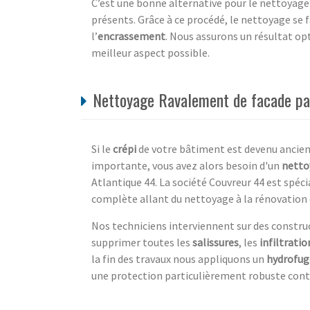
C’est une bonne alternative pour le nettoyage
présents. Grâce à ce procédé, le nettoyage se 
l’
encrassement
. Nous assurons un résultat op
meilleur aspect possible.
Nettoyage Ravalement de facade par 
Si le
crépi
de votre bâtiment est devenu ancien 
importante, vous avez alors besoin d'un
netto
Atlantique 44. La société Couvreur 44 est spéc
complète allant du nettoyage à la rénovation
Nos techniciens interviennent sur des construc
supprimer toutes les
salissures
, les
infiltratio
la fin des travaux nous appliquons un
hydrofug
une protection particulièrement robuste contr