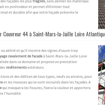
 des façades les plus
fragiles
, sans abîmer les matériaux
fait en profondeur et permet d’éliminer tout
timal et durable afin que votre façade présente le
Couvreur 44 à Saint-Mars-la-Jaille Loire Atlantiq
ou abîmé et qu'il montre des signes d'usure trop
yage ravalement de facade
à Saint-Mars-la-Jaille Loire
ialisée dans ce domaine et propose un prestation
 des
revêtements
extérieurs.
tions et des édifices de tous types, neufs ou anciens, pour
ns
et les mousses qui se sont incrustés dans les façades. A
e
qui masquera les fissures, fixera la couleur et apportera
e l'humidité.