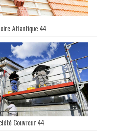
oire Atlantique 44
ciété Couvreur 44