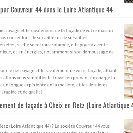
ar Couvreur 44 dans le Loire Atlantique 44
nettoyage et le ravalement de la façade de votre maison
ous conseillons de surveiller et de surveiller
n effet, si elle se retrouve abîmée, elle pourra avec le
rmique, et en énergies, notamment si son démoussage de
ur le nettoyage et le ravalement de votre façade, alliant
 allons vous simplifier le travail en prenant en charge la
c un longue expérience en la matière, et les dernières
 rapide et de qualité.
lement de façade à Cheix-en-Retz (Loire Atlantique 4
tz (Loire Atlantique 44) ? La société Couvreur 44 vous
e, c'est le premier pas vers un cadre de vie agréable !