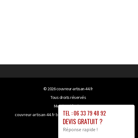
© 2026
couvreur-artisan-44.fr
Tous droits réservés
Mentions légales
TEL : 06 33 79 48 92
couvreur-artisan-44.fr bénéficie de la technologie
Booster-
DEVIS GRATUIT ?
site proxy
Réponse rapide !