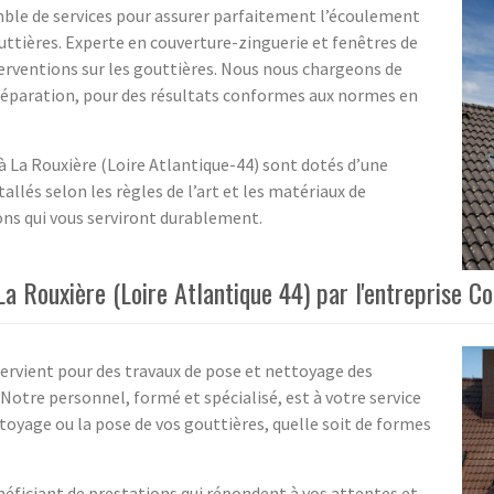
mble de services pour assurer parfaitement l’écoulement
uttières. Experte en couverture-zinguerie et fenêtres de
terventions sur les gouttières. Nous nous chargeons de
r réparation, pour des résultats conformes aux normes en
 à La Rouxière (Loire Atlantique-44) sont dotés d’une
allés selon les règles de l’art et les matériaux de
ions qui vous serviront durablement.
a Rouxière (Loire Atlantique 44) par l'entreprise C
ervient pour des travaux de pose et nettoyage des
 Notre personnel, formé et spécialisé, est à votre service
ttoyage ou la pose de vos gouttières, quelle soit de formes
éficiant de prestations qui répondent à vos attentes et