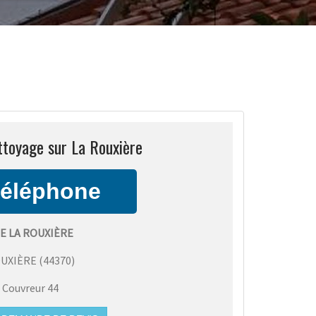
ttoyage sur La Rouxière
E LA ROUXIÈRE
OUXIÈRE
(
44370
)
:
Couvreur 44