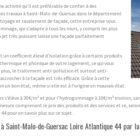
 activité qu’il est préférable de confier à des
 ces travaux à Saint-Malo-de-Guersac dans le département
ttoyage et ravalement de façade, cette entreprise vous
mmage, qui s’adapte à tous les murs, y compris les plus
n jet très puissant laisse une façade parfaitement
un coefficient élevé d’isolation grâce à certains produits
n thermique et phonique de votre logement, ce qui vous
 plus, le traitement anti-pollution et surtout anti-
crocher à la façade est très efficace. Grâce à cette
n un bon état, même si elle est à l’origine en mauvais état.
 s’élève à 30€/m² et pour l’hydrogommage à 10€/m² environ, sans 
 mesure comprenant le prix des produits et des services et ce, selo
44 pour en savoir plus sur ce sujet.
à Saint-Malo-de-Guersac Loire Atlantique 44 par la