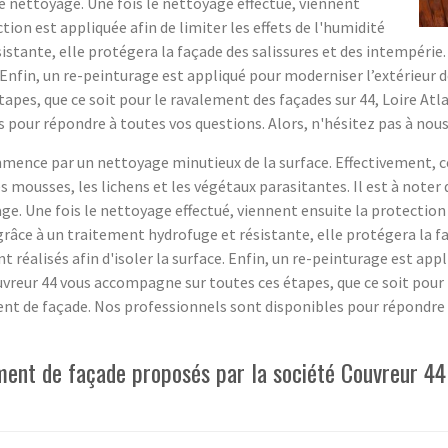
e nettoyage. Une fois le nettoyage effectué, viennent
tion est appliquée afin de limiter les effets de l'humidité
istante, elle protégera la façade des salissures et des intempérie. 
e. Enfin, un re-peinturage est appliqué pour moderniser l’extérieur
apes, que ce soit pour le ravalement des façades sur 44, Loire Atl
 pour répondre à toutes vos questions. Alors, n'hésitez pas à nous
ence par un nettoyage minutieux de la surface. Effectivement, ce 
 mousses, les lichens et les végétaux parasitantes. Il est à noter 
ge. Une fois le nettoyage effectué, viennent ensuite la protection 
i grâce à un traitement hydrofuge et résistante, elle protégera la f
t réalisés afin d'isoler la surface. Enfin, un re-peinturage est app
vreur 44 vous accompagne sur toutes ces étapes, que ce soit pour 
nt de façade. Nos professionnels sont disponibles pour répondre à
ment de façade proposés par la société Couvreur 44