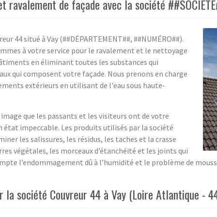
e et ravalement de façade avec la société ##SOCIÉT
ouvreur 44 situé à Vay (##DÉPARTEMENT##, ##NUMÉRO##).
sommes à votre service pour le ravalement et le nettoyage
âtiments en éliminant toutes les substances qui
riaux qui composent votre façade. Nous prenons en charge
ments extérieurs en utilisant de l'eau sous haute-
image que les passants et les visiteurs ont de votre
 état impeccable. Les produits utilisés par la société
ner les salissures, les résidus, les taches et la crasse
res végétales, les morceaux d’étanchéité et les joints qui
pte l’endommagement dû à l’humidité et le problème de mousses
 la société Couvreur 44 à Vay (Loire Atlantique - 4