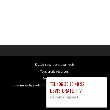
© 2026
couvreur-artisan-44.fr
Tous droits réservés
Mentions légales
TEL : 06 33 79 48 92
couvreur-artisan-44.fr bénéficie de la technologie
Booster-
DEVIS GRATUIT ?
site proxy
Réponse rapide !