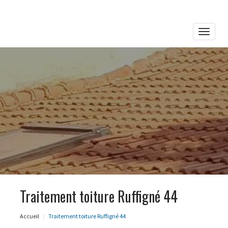
Toggle
naviga
Traitement toiture Ruffigné 44
Accueil
Traitement toiture Ruffigné 44