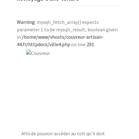
Warning
: mysqli_fetch_array() expects
parameter 1 to be mysqli_result, boolean given
in
/home/www/vhosts/couvreur-artisan-
44.fr/httpdocs/ville4.php
on line
291
Afin de pouvoir accéder au toit qu’il doit