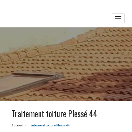
Toggle
naviga
Traitement toiture Plessé 44
Accueil
Traitement toiture Plessé 44