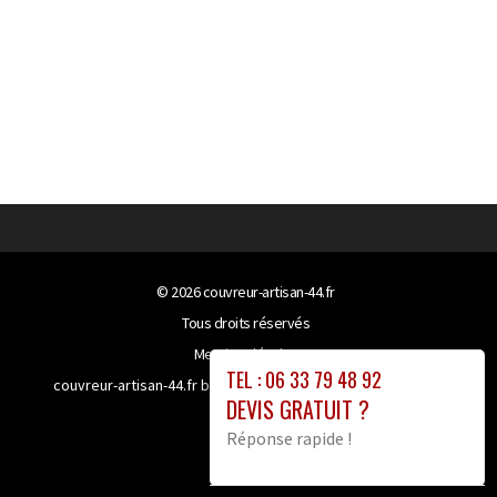
© 2026
couvreur-artisan-44.fr
Tous droits réservés
Mentions légales
TEL : 06 33 79 48 92
couvreur-artisan-44.fr bénéficie de la technologie
Booster-
DEVIS GRATUIT ?
site proxy
Réponse rapide !