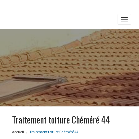
Toggle
naviga
Traitement toiture Chéméré 44
Accueil
Traitement toiture Chéméré 44