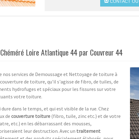
CONTACT OU 
Chéméré Loire Atlantique 44 par Couvreur 44
e nos services de Demoussage et Nettoyage de toiture à
uverture de toiture, qu'il s'agisse de fibro, de tuiles, de
ents hydrofuges et spéciaux pour les fissures sur votre
tuants votre toiture.
 dure dans le temps, et qui est visible de la rue. Chez
aux de
couverture toiture
(fibro, tuile, zinc etc.) et de votre
latre, etc.) en les débarrassant des mousses,
oriseraient leur destruction. Avec un
traitement
evêtement et des produits spécialement élaborés, nous