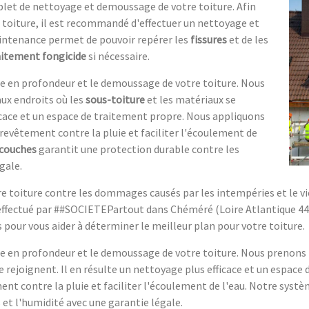
plet de nettoyage et demoussage de votre toiture. Afin
e toiture, il est recommandé d'effectuer un nettoyage et
intenance permet de pouvoir repérer les
fissures
et de les
aitement fongicide
si nécessaire.
ge en profondeur et le demoussage de votre toiture. Nous
aux endroits où les
sous-toiture
et les matériaux se
ficace et un espace de traitement propre. Nous appliquons
revêtement contre la pluie et faciliter l'écoulement de
 couches
garantit une protection durable contre les
gale.
tre toiture contre les dommages causés par les intempéries et le vi
effectué par ##SOCIETEPartout dans Chéméré (Loire Atlantique 44
s pour vous aider à déterminer le meilleur plan pour votre toiture.
e en profondeur et le demoussage de votre toiture. Nous prenons l
e rejoignent. Il en résulte un nettoyage plus efficace et un espac
nt contre la pluie et faciliter l'écoulement de l'eau. Notre systè
et l'humidité avec une garantie légale.