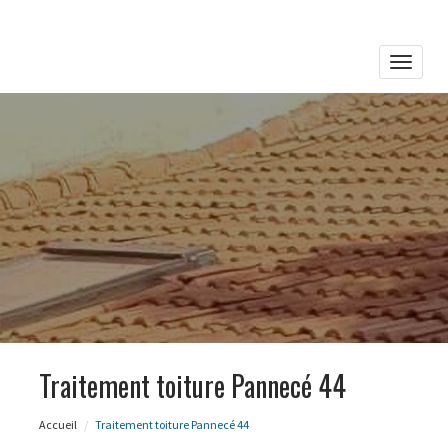
Toggle
naviga
Traitement toiture Pannecé 44
Accueil
Traitement toiture Pannecé 44