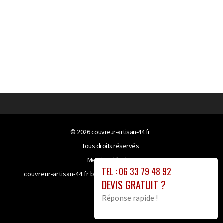
© 2026
couvreur-artisan-44.fr
Tous droits réservés
Mentions légales
TEL : 06 33 79 48 92
couvreur-artisan-44.fr bénéficie de la technologie
Booster-
DEVIS GRATUIT ?
site proxy
Réponse rapide !