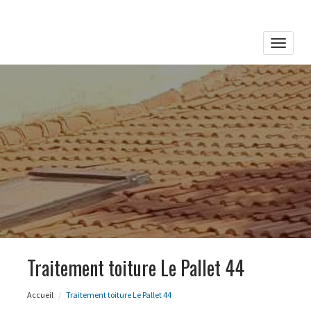
Toggle
naviga
Traitement toiture Le Pallet 44
Accueil
Traitement toiture Le Pallet 44