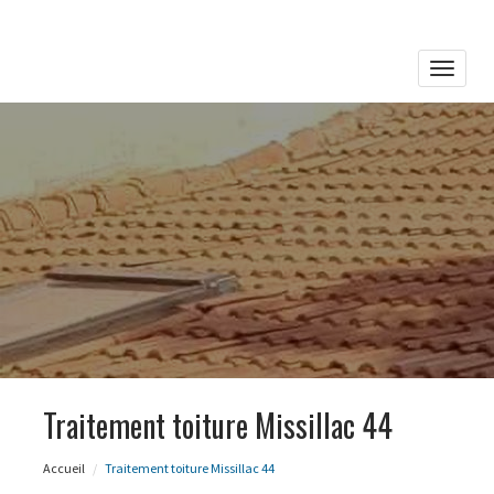
Toggle
naviga
Traitement toiture Missillac 44
Accueil
Traitement toiture Missillac 44