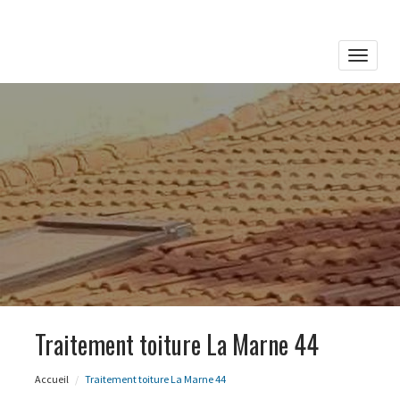
Toggle
naviga
Traitement toiture La Marne 44
Accueil
Traitement toiture La Marne 44