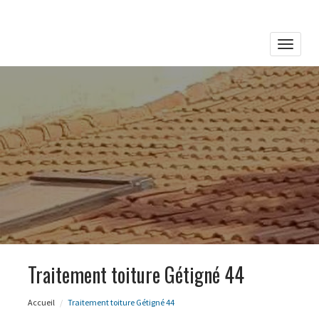
Toggle
naviga
Traitement toiture Gétigné 44
Accueil
Traitement toiture Gétigné 44