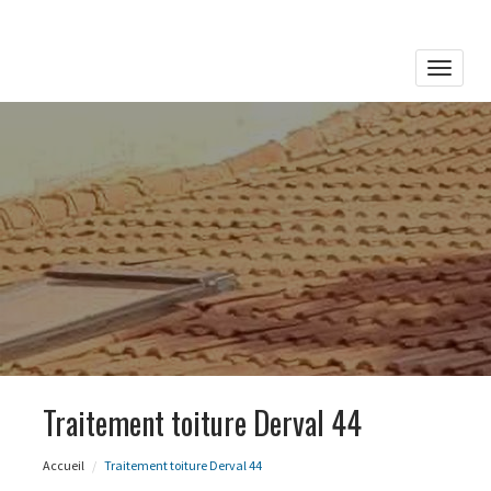
Toggle
naviga
Traitement toiture Derval 44
Accueil
Traitement toiture Derval 44