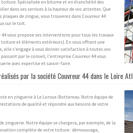
e toiture. Spécialisée en bitume et en étanchéité des
uiller dans ses services à la hauteur de vos attentes. Que
es plaques de zingue, vous trouverez dans Couvreur 44
x sur le toit.
 44 vous propose ses interventions pour tous les travaux
 toiture et éléments extérieurs). En vous offrant une
e, elle s'engage à vous donner satisfaction à toutes vos
 passant par le conseil, l'entreprise Couvreur 44 vous
rie avec expertise et savoir-faire.
 réalisés par la société Couvreur 44 dans le Loire At
iste en zinguerie à Le Loroux-Bottereau. Notre équipe de
restations de qualité et répondre aux besoins de votre
de zinguerie. Notre équipe se chargera, par exemple, de la
novation complète de votre toiture : démoussage,