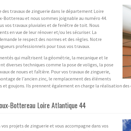
e des travaux de zinguerie dans le département Loire
oux-Bottereau et nous sommes joignable au numéro 44.
us vos travaux pluviales et de fenêtre de toit. Nous
ents en vue de leur rénover et/ou les sécuriser. La
i demande le respect des normes et des règles. Notre
ingueurs professionnels pour tous vos travaux.
entés qui maîtrisent la géométrie, la mecanique et le
ent diverses techniques comme la pose de voliges, la pose
vaux de noues et faîtière. Pour vos travaux de zinguerie,
émontage de l'ancien zinc, le remplacement des éléments
ets et goujons. Ils prennent également en charge la réalisation des
roux-Bottereau Loire Atlantique 44
s vos projets de zinguerie et vous accompagne dans vos