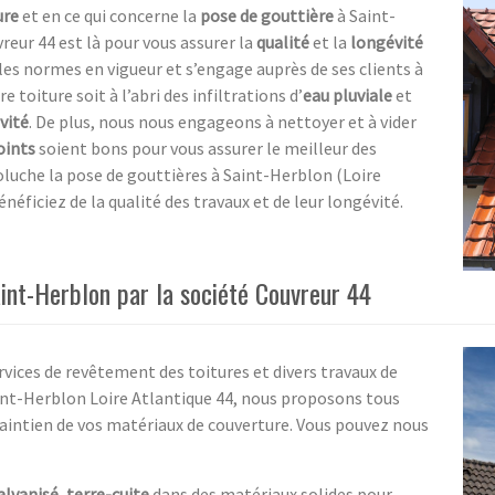
ure
et en ce qui concerne la
pose de gouttière
à Saint-
vreur 44 est là pour vous assurer la
qualité
et la
longévité
les normes en vigueur et s’engage auprès de ses clients à
e toiture soit à l’abri des infiltrations d’
eau pluviale
et
vité
. De plus, nous nous engageons à nettoyer et à vider
oints
soient bons pour vous assurer le meilleur des
luche la pose de gouttières à Saint-Herblon (Loire
énéficiez de la qualité des travaux et de leur longévité.
int-Herblon par la société Couvreur 44
vices de revêtement des toitures et divers travaux de
int-Herblon Loire Atlantique 44, nous proposons tous
maintien de vos matériaux de couverture. Vous pouvez nous
alvanisé
,
terre-cuite
dans des matériaux solides pour