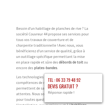
Besoin d'un habillage de planches de rive ? La
société Couvreur 44 propose ses services pour
tous vos travaux de couverture et de
charpente traditionnelle ! Avec nous, vous
bénéficierez d'un service de qualité, grâce à
un outillage spécifique permettant la mise
en place rapide et sûre des
débords de toit
ou
encore des
plates-bandes
.
Les technologies modernes et les
TEL : 06 33 79 48 92
compétences de nos équipes nous
DEVIS GRATUIT ?
permettent de satisfaire toutes vos
Réponse rapide !
attentes. Nous sommes à votre disposition
pour toutes questions relatives à