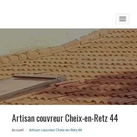
Toggle
naviga
Artisan couvreur Cheix-en-Retz 44
Accueil
Artisan couvreur Cheix-en-Retz 44