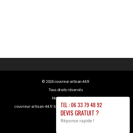
© 2026
couvreur-artisan-44.fr
Tous droits réservés
Mentions légales
TEL : 06 33 79 48 92
couvreur-artisan-44.fr bénéficie de la technologie
Booster-
DEVIS GRATUIT ?
site proxy
Réponse rapide !