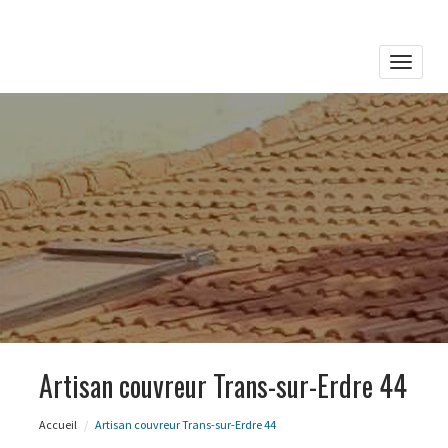
Toggle
naviga
Artisan couvreur Trans-sur-Erdre 44
Accueil
Artisan couvreur Trans-sur-Erdre 44