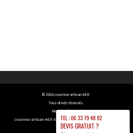
© 2026
couvreur-artisan-44.fr
Tous droits réservés
Mentions légales
TEL : 06 33 79 48 92
couvreur-artisan-44.fr bénéficie de la technologie
Booster-
DEVIS GRATUIT ?
site proxy