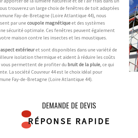
r apporter de la lumière naturelle et de l’air frais dans un
vous trouverez un large choix de fenêtres de toit adaptées
ommune Fay-de-Bretagne (Loire Atlantique 44), nous
isent par une
coupole magnétique
et des systèmes
 une sécurité optimale. Ces fenêtres peuvent également
votre maison contre les insectes et les moustiques.
n
aspect extérieur
et sont disponibles dans une variété de
illeure isolation thermique et aident à réduire les coûts
it vous permettent de profiter du
bruit de la pluie
, ce qui
te. La société Couvreur 44 est le choix idéal pour
mmune Fay-de-Bretagne (Loire Atlantique 44).
DEMANDE DE DEVIS
RÉPONSE RAPIDE