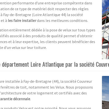
rvention performante d'une entreprise compétente dans
allation de ce type de matériel doit respecter des règles
 à Fay-de-Bretagne (Loire Atlantique 44) la société
 et à
les faire installer
dans les meilleures conditions.
ation entièrement dédiée à la pose de velux sur tous types
lifiés associé à des produits de qualité permet d'obtenir
ces et à leur expertise, les clients peuvent bénéficier des
e d'un velux sur leur toiture.
e département Loire Atlantique par la société Couvr
ure installée à Fay-de-Bretagne (44), la société Couvreur
s fenêtres de toit, notamment les Velux. Nous proposons
'architecture de votre logement et certifiés avec des
arantie décennale
.
ux produits Velux est notre priorité. Nous vous assurons