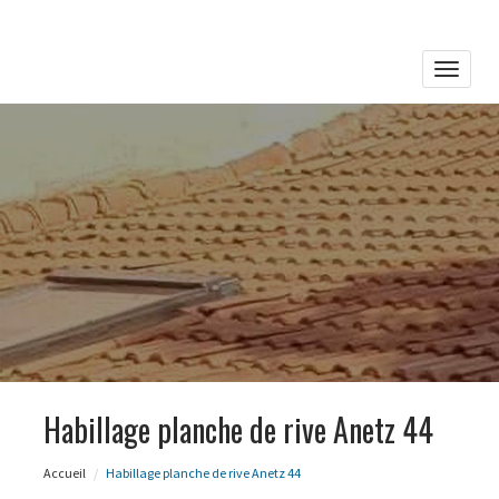
Toggle
naviga
Habillage planche de rive Anetz 44
Accueil
Habillage planche de rive Anetz 44