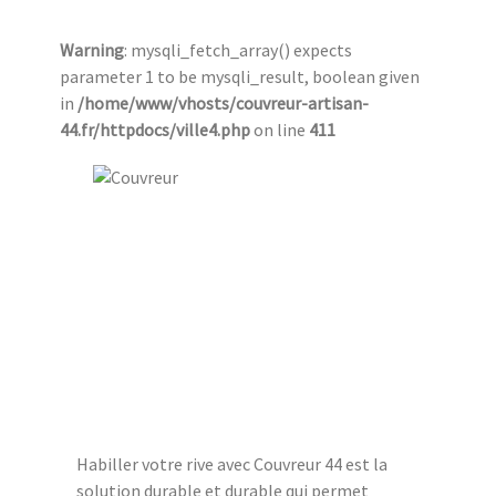
Warning
: mysqli_fetch_array() expects
parameter 1 to be mysqli_result, boolean given
in
/home/www/vhosts/couvreur-artisan-
44.fr/httpdocs/ville4.php
on line
411
Habiller votre rive avec Couvreur 44 est la
solution durable et durable qui permet