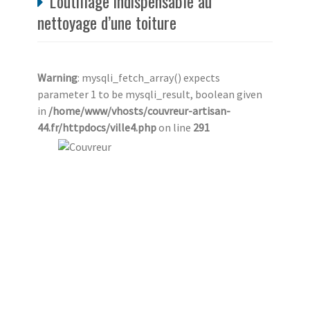
L'outillage indispensable au
nettoyage d’une toiture
Warning
: mysqli_fetch_array() expects
parameter 1 to be mysqli_result, boolean given
in
/home/www/vhosts/couvreur-artisan-
44.fr/httpdocs/ville4.php
on line
291