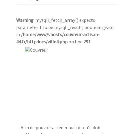
Warning
: mysqli_fetch_array() expects
parameter 1 to be mysqli_result, boolean given
in
/home/www/vhosts/couvreur-artisan-
44.fr/httpdocs/ville4.php
on line
291
Afin de pouvoir accéder au toit qu’il doit