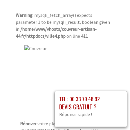
Warning
: mysqli_fetch_array() expects
parameter 1 to be mysqli_result, boolean given
in
/home/www/vhosts/couvreur-artisan-
44.fr/httpdocs/ville4.php
on line
411
TEL : 06 33 79 48 92
DEVIS GRATUIT ?
Réponse rapide !
Rénover
votre planche de rive à Treffieux