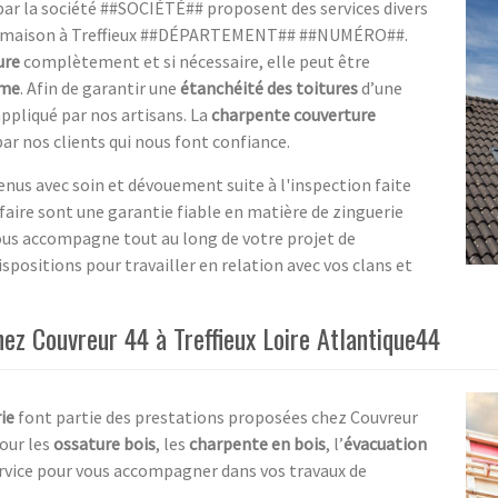
ar la société ##SOCIÉTÉ## proposent des services divers
 maison à Treffieux ##DÉPARTEMENT## ##NUMÉRO##.
ure
complètement et si nécessaire, elle peut être
ume
. Afin de garantir une
étanchéité des toitures
d’une
appliqué par nos artisans. La
charpente couverture
par nos clients qui nous font confiance.
enus avec soin et dévouement suite à l'inspection faite
faire sont une garantie fiable en matière de zinguerie
vous accompagne tout au long de votre projet de
ispositions pour travailler en relation avec vos clans et
hez Couvreur 44 à Treffieux Loire Atlantique44
ie
font partie des prestations proposées chez Couvreur
pour les
ossature bois
, les
charpente en bois
, l’
évacuation
service pour vous accompagner dans vos travaux de