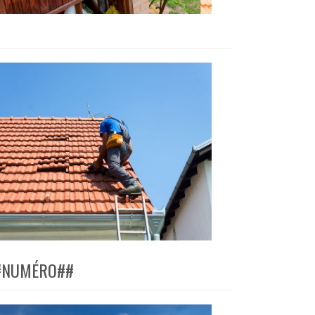
 ##NUMÉRO##