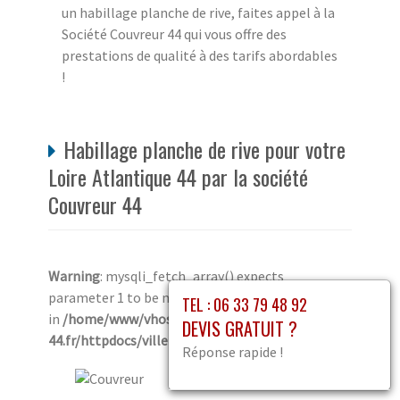
un habillage planche de rive, faites appel à la
Société Couvreur 44 qui vous offre des
prestations de qualité à des tarifs abordables
!
Habillage planche de rive pour votre
Loire Atlantique 44 par la société
Couvreur 44
Warning
: mysqli_fetch_array() expects
parameter 1 to be mysqli_result, boolean given
TEL : 06 33 79 48 92
in
/home/www/vhosts/couvreur-artisan-
DEVIS GRATUIT ?
44.fr/httpdocs/ville4.php
on line
411
Réponse rapide !