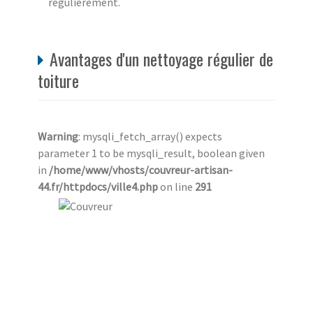
régulièrement.
Avantages d'un nettoyage régulier de
toiture
Warning
: mysqli_fetch_array() expects
parameter 1 to be mysqli_result, boolean given
in
/home/www/vhosts/couvreur-artisan-
44.fr/httpdocs/ville4.php
on line
291