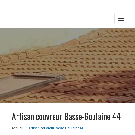
Toggle
naviga
Artisan couvreur Basse-Goulaine 44
Accueil
Artisan couvreur Basse-Goulaine 44