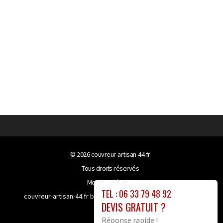
© 2026
couvreur-artisan-44.fr
Tous droits réservés
Mentions légales
TEL : 06 33 79 48 92
couvreur-artisan-44.fr bénéficie de la technologie
Booster-
DEVIS GRATUIT ?
site proxy
Réponse rapide !