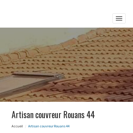
Toggle
naviga
Artisan couvreur Rouans 44
Accueil
Artisan couvreur Rouans 44