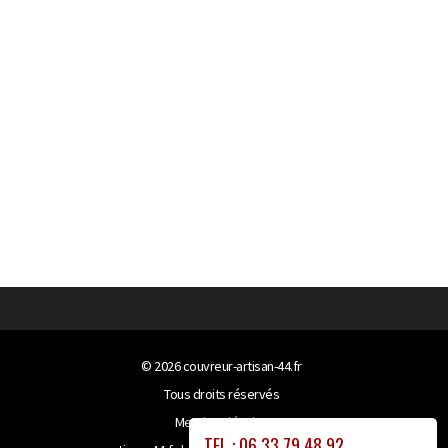
© 2026
couvreur-artisan-44.fr
Tous droits réservés
Mentions légales
TEL : 06 33 79 48 92