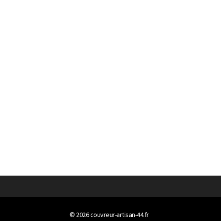
© 2026
couvreur-artisan-44.fr