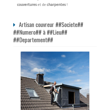
couvertures
et de
charpentes
!
Artisan couvreur ##Societe##
##Numero## à ##Lieu##
##Departement##