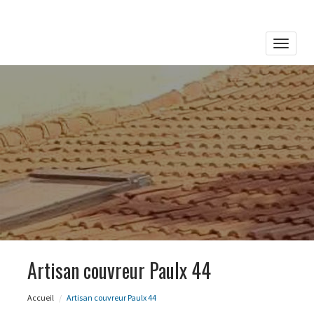
Toggle
naviga
Artisan couvreur Paulx 44
Accueil
Artisan couvreur Paulx 44