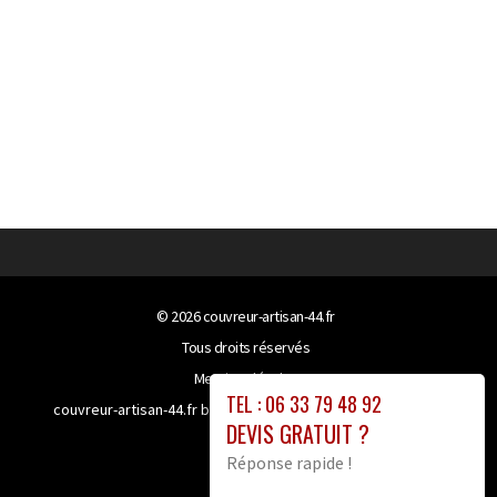
© 2026
couvreur-artisan-44.fr
Tous droits réservés
Mentions légales
TEL : 06 33 79 48 92
couvreur-artisan-44.fr bénéficie de la technologie
Booster-
DEVIS GRATUIT ?
site proxy
Réponse rapide !