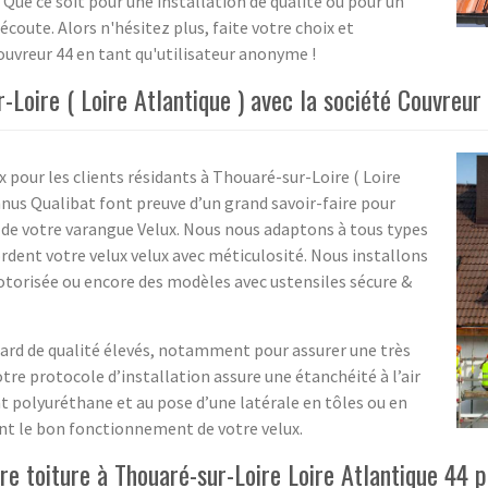
! Que ce soit pour une installation de qualité ou pour un
écoute. Alors n'hésitez plus, faite votre choix et
ouvreur 44 en tant qu'utilisateur anonyme !
r-Loire ( Loire Atlantique ) avec la société Couvreur
 pour les clients résidants à Thouaré-sur-Loire ( Loire
nnus Qualibat font preuve d’un grand savoir-faire pour
et de votre varangue Velux. Nous nous adaptons à tous types
ordent votre velux velux avec méticulosité. Nous installons
otorisée ou encore des modèles avec ustensiles sécure &
ard de qualité élevés, notamment pour assurer une très
otre protocole d’installation assure une étanchéité à l’air
nt polyuréthane et au pose d’une latérale en tôles ou en
nt le bon fonctionnement de votre velux.
re toiture à Thouaré-sur-Loire Loire Atlantique 44 p