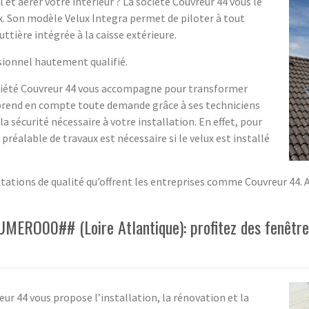
et aérer votre intérieur ? La société Couvreur 44 vous le
ux. Son modèle Velux Integra permet de piloter à tout
ttière intégrée à la caisse extérieure.
ssionnel hautement qualifié.
ociété Couvreur 44 vous accompagne pour transformer
le prend en compte toute demande grâce à ses techniciens
 la sécurité nécessaire à votre installation. En effet, pour
préalable de travaux est nécessaire si le velux est installé
estations de qualité qu’offrent les entreprises comme Couvreur 44
MERO00## (Loire Atlantique): profitez des fenêtres 
eur 44 vous propose l’installation, la rénovation et la