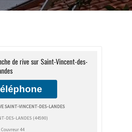
che de rive sur Saint-Vincent-des-
andes
VE SAINT-VINCENT-DES-LANDES
NT-DES-LANDES
(
44590
)
:
Couvreur 44