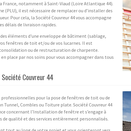
la France, notamment à Saint-Viaud (Loire Atlantique 44).
me (PLU), il est nécessaire de remplacer ou d’installer des
gueur. Pour cela, la Société Couvreur 44 vous accompagne
 délais de livraison rapides.
des éléments d'une enveloppe de bâtiment (sablage,
vos fenêtres de toit et/ou de vos lucarnes. Il est
 consolidation ou de restructuration de charpente.
s en place par nos soins pour vous accompagner dans tous
r Société Couvreur 44
professionnelles pour la pose de fenêtres de toit ou de
Sun Tunnel, Combles ou Toiture plate. Société Couvreur 44
ce concernant l’Installation de fenêtre et s’engage à
ts de qualité et des services entièrement personnalisés.
 tout au long de votre projet et vous orienteront vers