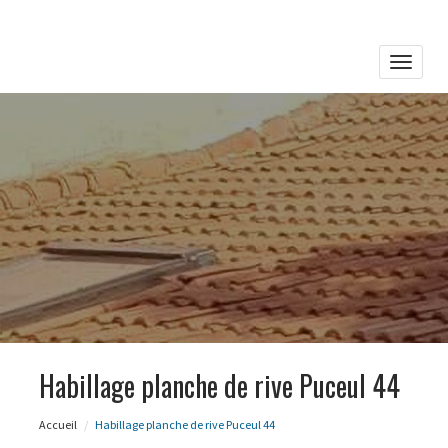
Toggle
naviga
Habillage planche de rive Puceul 44
Accueil
Habillage planche de rive Puceul 44