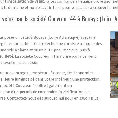
ur l'installation de velux
, faites confiance à l'équipe profession
s le domaine et notre savoir-faire pour vous aider à trouver la me
 velux par la société Couvreur 44 à Bouaye (Loire At
ur poser un velux à Bouaye (Loire Atlantique) avec une
rgie remarquables. Cette technique consiste à couper des
 une scie à diamant ou un outil pneumatique, puis à
euilleté
. La société Couvreur 44 maîtrise parfaitement
ravail efficace et sûr.
breux avantages : une sécurité accrue, des économies
meilleure luminosité dans votre intérieur, une protection
La société Couvreur 44 offre également un
sation d'un
permis de construire
, la vérification des
res. Contactez-nous dès aujourd'hui pour en savoir plus !