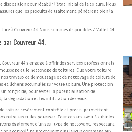
 disposition pour rétablir l'état initial de la toiture. Nous
 assurer que les produits de traitement pénètrent bien la
ture à Couvreur 44. Nous sommes disponibles à Vallet 44.
 par Couvreur 44.
 Couvreur 44 s'engage à offrir des services professionnels
demoussage et le nettoyage de toitures. Que votre toiture
se, nos travaux de demoussage et de nettoyage de toiture de
es et lichens accumulés sur votre toiture. Une protection
d'un fongicide, pour éviter la potentialisation de
, la dégradation et les infiltration des eaux.
 de toiture sévèrement contrôlé et précis, permettant
ns nuire aux tuiles poreuses. Tout ca sans avoir à subir les
ervons également d'un seul type de nettoyant, respectant
ment non corrosif, ne provoquant ainsi aucun dommage aux