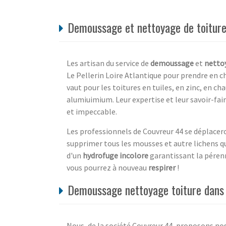
Demoussage et nettoyage de toiture 
Les artisan du service de
demoussage
et
nettoy
Le Pellerin Loire Atlantique pour prendre en c
vaut pour les toitures en tuiles, en zinc, en c
alumiuimium. Leur expertise et leur savoir-fa
et impeccable.
Les professionnels de Couvreur 44 se déplacer
supprimer tous les mousses et autre lichens qu
d'un
hydrofuge incolore
garantissant la pérenn
vous pourrez à nouveau
respirer
!
Demoussage nettoyage toiture dans 
Nous, de la société Couvreur 44, proposons no