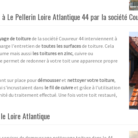
à Le Pellerin Loire Atlantique 44 par la société Co
age de toiture
de la société Couvreur 44 interviennent à
harge l'entretien de
toutes les surfaces
de toiture. Cela
haume mais aussi
les toitures en zinc
, cuivre ou
ire permet de redonner à votre toit une apparence propre
ont sur place pour
démousser
et
nettoyer votre toiture
,
i s'incrustaient dans
le fil de cuivre
et grâce à l'utilisation
ité du traitement effectué. Une fois votre toit restauré,
le Loire Atlantique
s services de demoussage nettoyage toiture dans le 44.